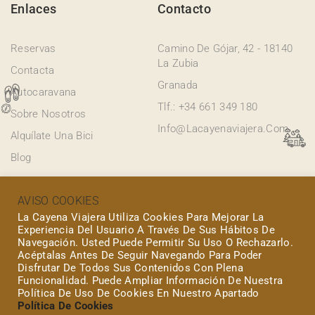
Enlaces
Contacto
Reservas
Camino De Gójar, 42 - 18140
La Zubia
Contacta
Granada
Autocaravana
Tlf.: +34 661 349 180
Sobre Nosotros
Info@lacayenaviajera.com
Alquílate Una Bici
Blog
La Cayena Viajera
AVISO COOKIES
La Cayena Viajera Utiliza Cookies Para Mejorar La
La Cayena Viajera es una autocaravana disponible para
Experiencia Del Usuario A Través De Sus Hábitos De
alquilar en Granada, que te permitirá disfrutar de la libertad
Navegación. Usted Puede Permitir Su Uso O Rechazarlo.
Acéptalas Antes De Seguir Navegando Para Poder
de recorrer lugares increíbles a tu propio ritmo, con todas las
Disfrutar De Todos Sus Contenidos Con Plena
comodidades de un hogar sobre ruedas.
Funcionalidad. Puede Ampliar Información De Nuestra
Política De Uso De Cookies En Nuestro Apartado
Política De Cookies